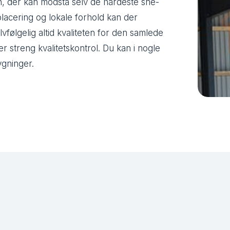
, der kan modstå selv de hårdeste sne-
lacering og lokale forhold kan der
vfølgelig altid kvaliteten for den samlede
 streng kvalitetskontrol. Du kan i nogle
ygninger.