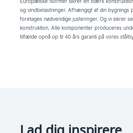
Europæiske Normer sikrer en stærk konstruktion
og vindbelastninger. Afhængigt af din bygnings p
foretages nødvendige justeringer. Og vi sikrer sel
konstruktion. Alle komponenter produceres under
tilfælde opnå op til 40 års garanti på vores stålb
Lad dig inspirere