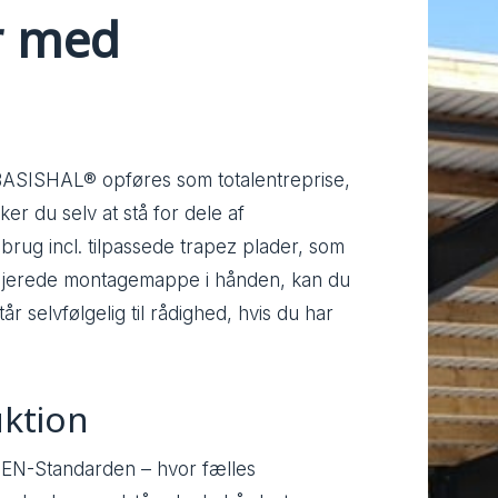
er med
BASISHAL® opføres som totalentreprise,
r du selv at stå for dele af
 brug incl. tilpassede trapez plader, som
aljerede montagemappe i hånden, kan du
år selvfølgelig til rådighed, hvis du har
uktion
EN-Standarden – hvor fælles