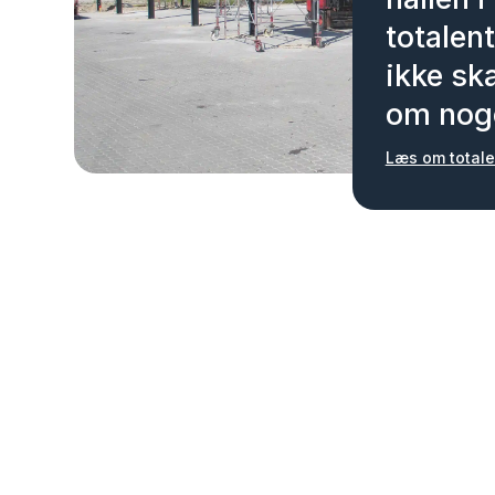
totalent
ikke sk
om nog
Læs om totale