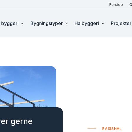
Forside
O
t byggeri
Bygningstyper
Halbyggeri
Projekter
rer gerne
BASISHAL