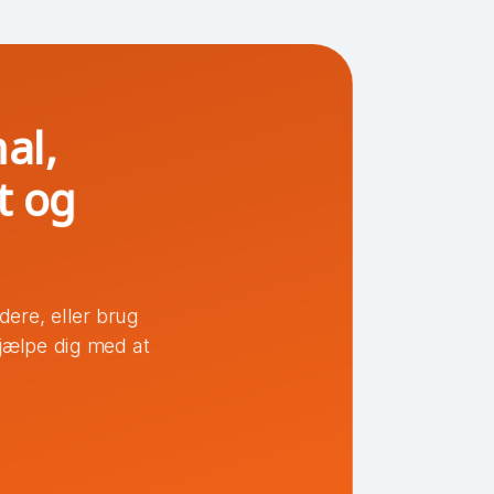
hal,
t og
ere, eller brug
 hjælpe dig med at