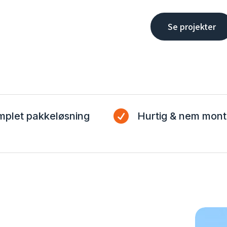
Se projekter

plet pakkeløsning
Hurtig & nem mont