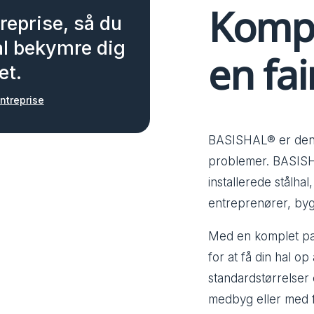
Komple
reprise, så du
al bekymre dig
en fai
et.
ntreprise
BASISHAL® er den p
problemer. BASISH
installerede stålha
entreprenører, by
Med en komplet pak
for at få din hal op
standardstørrelser
medbyg eller med 