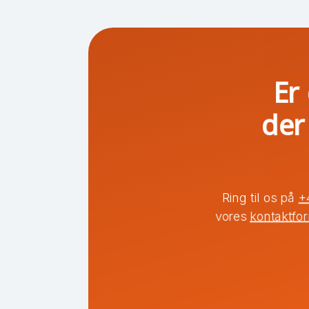
Er 
der
Ring til os på
+
vores
kontaktfo