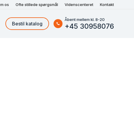
m os
Ofte stillede spørgsmål
Videnscenteret
Kontakt
Åbent mellem kl. 8-20
Bestil katalog
+45 30958076
