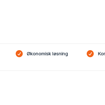


Økonomisk løsning
Kom