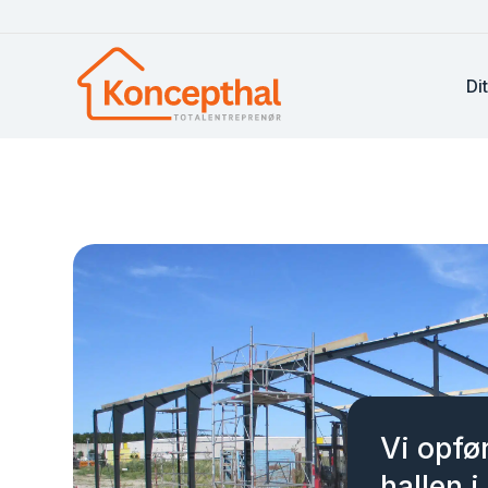
Di
Vi opfø
hallen i