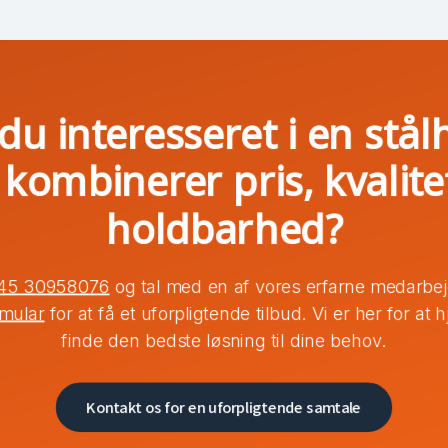
du interesseret i en stål
 kombinerer pris, kvalite
holdbarhed?
45 30958076
og tal med en af vores erfarne medarbejd
rmular
for at få et uforpligtende tilbud. Vi er her for at
finde den bedste løsning til dine behov.
Kontakt os for en uforpligtende samtale